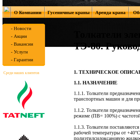
О Компании
Гусеничные краны
Аренда крана
Об
-
Новости
Толкатели эле
-
Акции
ТЭ-80. Руково
-
Вакансии
-
Услуги
-
Гарантии
1. ТЕХНИЧЕСКОЕ ОПИСА
Среди наших клиентов
1.1. НАЗНАЧЕНИЕ
1.1.1. Толкатели предназнач
транспортных машин и для пр
1.1.2. Толкатели предназнач
режиме (ПВ= 100%) с частотой
1.1.3. Толкатели поставляют
рабочей температуры от +40°С
полиэтилсилоксановую жидкос