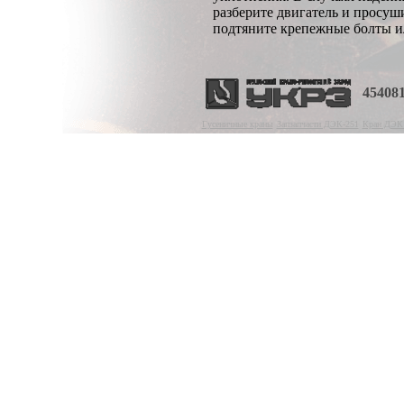
разберите двигатель и просуш
подтяните крепежные болты и
454081
Гусеничные краны
Запзапчасти ДЭК-251
Кран ДЭК