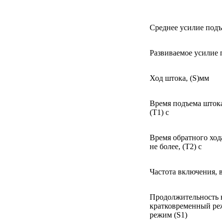
Среднее усилие подъе
Развиваемое усилие п
Ход штока, (
S)
мм
Время подъема штока
(Т1) с
Время обратного ход
не более, (Т2) с
Частота включения, в
Продолжительность 
кратковременный ре
режим (
S
1)