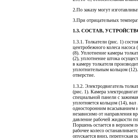
2.По заказу могут изготавлива
3.При отрицательных температ
1.3. СОСТАВ, УСТРОЙСТ
1.3.1. Толкатели (рис. 1) сост
центробежного колеса насоса (
(8). Уплотнение камеры толка
(2), уплотнение штока осущес
в камеру толкателя производит
уплотнительным кольцом (12).
отверстие.
1.3.2. Электродвигатель толк
(рис. 1). Камера электродвига
специальной панели с зажимам
уплотняется кольцом (14), вал 
односторонним всасыванием 
независимо от направления вр
давление рабочей жидкости по
Поршень остается в верхнем п
рабочее колесо останавливает
опускается вниз, перепуская 